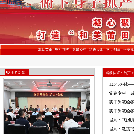
本站首页
|
财经视野
|
党建经纬
|
科教天地
|
文明创建
|
平安建
图片新闻
当前位置：
首页
>
12345热
党建专栏｜城
实干为笔绘答
根”（二）
实干为笔绘答
根”（一）
城厢：“红色
城厢：激荡“