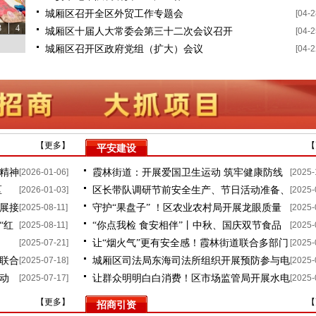
城厢区召开全区外贸工作专题会
[04-2
3
4
城厢区十届人大常委会第三十二次会议召开
[04-2
城厢区召开区政府党组（扩大）会议
[04-2
【
更多
】
【
平安建设
精神
[2026-01-06]
霞林街道：开展爱国卫生运动 筑牢健康防线
[2025-
区
[2026-01-03]
区长带队调研节前安全生产、节日活动准备、
[2025-
展接
[2025-08-11]
守护“果盘子” ！区农业农村局开展龙眼质量
[2025-
食品安全、稳价保供等情况
“红
[2025-08-11]
“你点我检 食安相伴”丨中秋、国庆双节食品
[2025-
安全抽检
[2025-07-21]
让“烟火气”更有安全感！霞林街道联合多部门
[2025-
抽检专项问卷征集开始啦
联合
[2025-07-18]
城厢区司法局东海司法所组织开展预防参与电
[2025-
开展夜市安全检查
动
[2025-07-17]
让群众明明白白消费！区市场监管局开展水电
[2025-
信网络诈骗犯罪专项活动
气专项整治行动
【
更多
】
【
招商引资