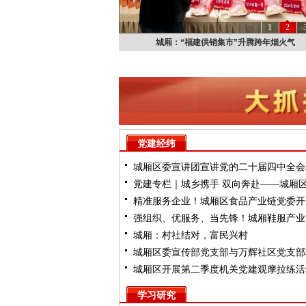
1
2
城厢：“福建供销集市”升腾跨年烟火气
党建经纬
城厢区委宣讲团宣讲党的二十届四中全会
党建专栏｜城乡携手 双向奔赴——城厢
（镇街专场）
精准服务企业！城厢区食品产业链党委开
以“跨村联建”解锁乡村共富密码
强组织、优服务、当先锋！城厢鞋服产业
待日活动
城厢：村社结对，富民兴村
链领航”促高质量发展
城厢区委宣传部党支部与万辉社区党支部
城厢区开展第二季度机关党建观摩拉练活
开展主题党日活动
学习研究