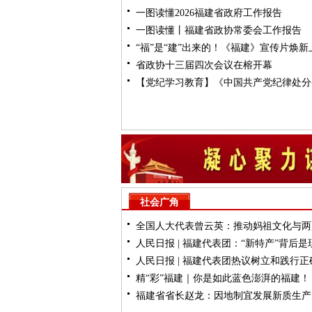
一图读懂2026福建省政府工作报告
一图读懂丨福建省政协常委会工作报告
“福”是“建”出来的！《福建》宣传片焕新
省政协十三届四次会议在榕开幕
【党纪学习教育】《中国共产党纪律处分
例》学习问答（三）
社会广角
全国人大代表曾云英：推动妈祖文化与两
人民日报 | 福建代表团：“新特产”背后是
游等产业深度融合
人民日报 | 福建代表团热议树立和践行正
化产业体系
精“彩”福建｜你是如此蓝色澎湃的福建！
绩观
福建省省长赵龙：因地制宜发展新质生产