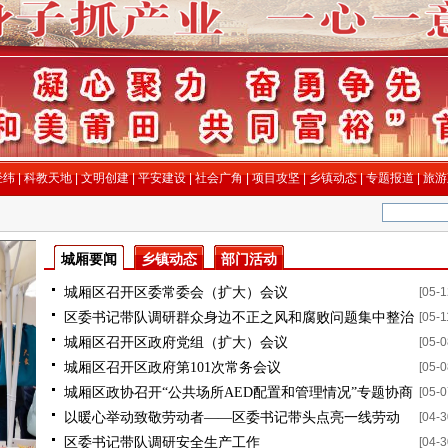
经纬
|
科教天地
|
文明创建
|
平安建设
|
社会广角
|
项目攻坚
|
乡镇动态
|
专题报道
|
旅游
城厢要闻
乡镇动态
部门活动
城厢区召开区委常委会（扩大）会议
[05-1
区委书记带队调研群众身边不正之风和腐败问题集中整治
[05-1
城厢区召开区政府党组（扩大）会议
[05-0
工作推进情况
城厢区召开区政府第101次常务会议
[05-0
城厢区政协召开“公共场所AED配置和管理情况”专题协商
[05-0
以暖心举动致敬劳动者——区委书记带头点亮一线劳动
[04-3
会
区委书记带队调研安全生产工作
[04-3
者“微心愿”