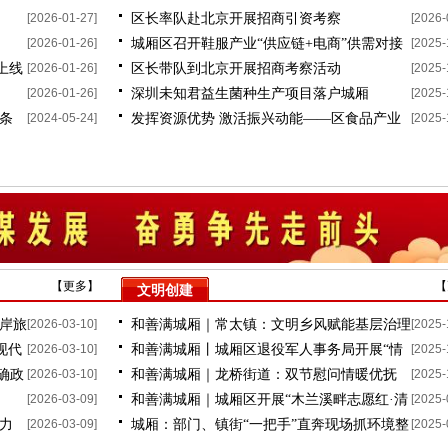
[2026-01-27]
区长率队赴北京开展招商引资考察
[2026-
[2026-01-26]
城厢区召开鞋服产业“供应链+电商”供需对接
[2025-
上线
[2026-01-26]
区长带队到北京开展招商考察活动
[2025-
会
[2026-01-26]
深圳未知君益生菌种生产项目落户城厢
[2025-
条
[2024-05-24]
发挥资源优势 激活振兴动能——区食品产业
[2025-
链领导带队调研油茶产业
【
更多
】
【
文明创建
岸旅
[2026-03-10]
和善满城厢｜常太镇：文明乡风赋能基层治理
[2025-
现代
[2026-03-10]
和善满城厢丨城厢区退役军人事务局开展“情
[2025-
确政
[2026-03-10]
和善满城厢｜龙桥街道：双节慰问情暖优抚
[2025-
系老兵 月行一善”爱心活动
[2026-03-09]
和善满城厢｜城厢区开展“木兰溪畔志愿红·清
[2025-
力
[2026-03-09]
城厢：部门、镇街“一把手”直奔现场抓环境整
[2025-
凉一夏 ”文明实践活动