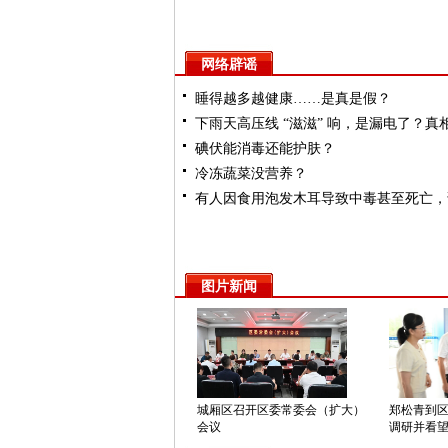
在中国式现代化建设中奋勇争先
网络辟谣
睡得越多越健康……是真是假？
下雨天高压线 “滋滋” 响，是漏电了？真
碘伏能消毒还能护肤？
了！
冷冻蔬菜没营养？
有人因食用泡发木耳导致中毒甚至死亡，
木耳可能有毒？
图片新闻
城厢区召开区委常委会（扩大）
郑松青到
会议
调研并看