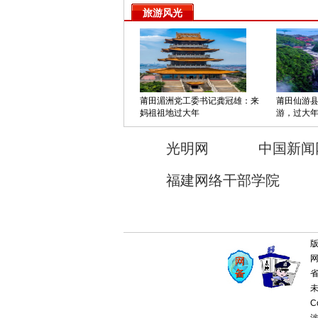
旅游风光
莆田湄洲党工委书记龚冠雄：来
莆田仙游
妈祖祖地过大年
游，过大
光明网
中国新闻
福建网络干部学院
版
网
省
未
C