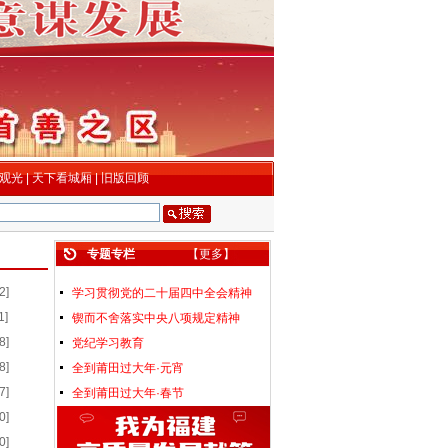
观光
|
天下看城厢
|
旧版回顾
专题专栏
【
更多
】
2]
学习贯彻党的二十届四中全会精神
1]
锲而不舍落实中央八项规定精神
8]
党纪学习教育
8]
全到莆田过大年·元宵
7]
全到莆田过大年·春节
0]
0]