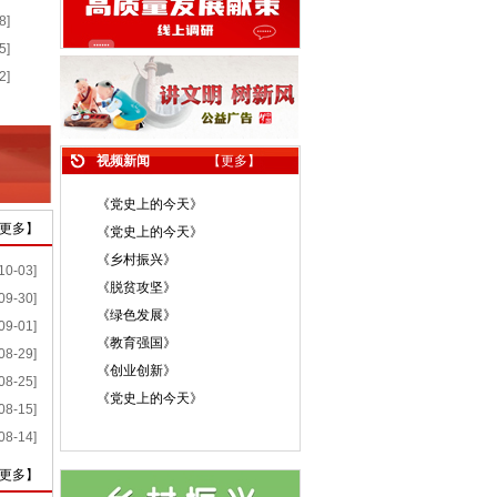
8]
5]
2]
视频新闻
【
更多
】
《党史上的今天》
更多
】
《党史上的今天》
《乡村振兴》
10-03]
《脱贫攻坚》
09-30]
《绿色发展》
09-01]
《教育强国》
08-29]
《创业创新》
08-25]
《党史上的今天》
08-15]
08-14]
更多
】