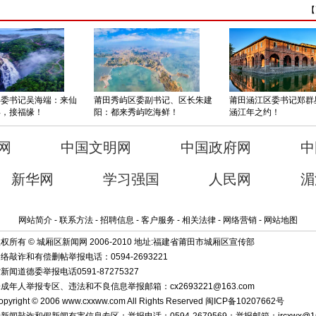
【
县委书记吴海端：来仙
莆田秀屿区委副书记、区长朱建
莆田涵江区委书记郑群
年，接福缘！
阳：都来秀屿吃海鲜！
涵江年之约！
网
中国文明网
中国政府网
中
新华网
学习强国
人民网
湄
网站简介 - 联系方法 - 招聘信息 - 客户服务 - 相关法律 - 网络营销 - 网站地图
权所有 © 城厢区新闻网 2006-2010 地址:福建省莆田市城厢区宣传部
络敲诈和有偿删帖举报电话：0594-2693221
新闻道德委举报电话0591-87275327
成年人举报专区、违法和不良信息举报邮箱：cx2693221@163.com
opyright © 2006 www.cxxww.com All Rights Reserved
闽ICP备10207662号