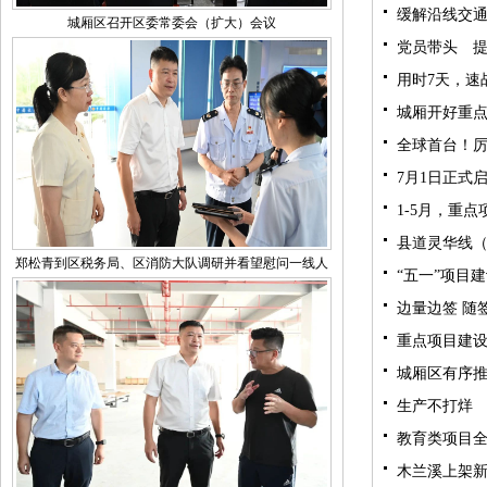
缓解沿线交通
城厢区召开区委常委会（扩大）会议
党员带头 
用时7天，速
城厢开好重
全球首台！
7月1日正式
1-5月，重
县道灵华线（
郑松青到区税务局、区消防大队调研并看望慰问一线人
“五一”项目
员
边量边签 随
重点项目建设
城厢区有序
生产不打烊
教育类项目全
木兰溪上架新