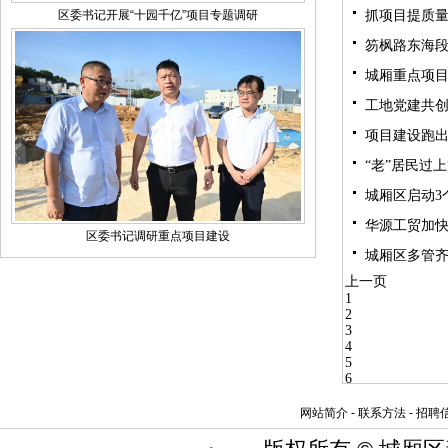
区委书记开展“十园千亿”项目专题调研
抓项目提质量
笏枫路东海
城厢重点项
工地党建共创
项目建设跑出
“老”居民过上
城厢区启动3
华源工贸加
区委书记调研重点项目建设
城厢区多管
上一页
1
2
3
4
5
6
7
8
网站简介 - 联系方法 - 招聘信
9
10