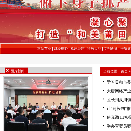
本站首页
|
财经视野
|
党建经纬
|
科教天地
|
文明创建
|
平安建
图片新闻
当前位置：
首页
>
学习贯彻市委
大唐网络产业
区长到灵川
让“河长制”
使真劲 出实
举办育婴员